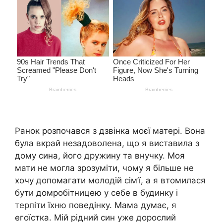
Ранок розпочався з дзвінка моєї матері. Вона
була вкрай незадоволена, що я виставила з
дому сина, його дружину та внучку. Моя
мати не могла зрозуміти, чому я більше не
хочу допомагати молодій сім’ї, а я втомилася
бути домробітницею у себе в будинку і
терпіти їхню поведінку. Мама думає, я
егоїстка. Мій рідний син уже дорослий