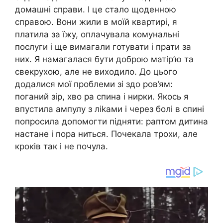
домашні справи. І це стало щоденною
справою. Вони жили в моїй квартирі, я
платила за їжу, оплачувала комунальні
послуги і ще вимагали готувати і прати за
них. Я намагалася бути доброю матір’ю та
свекрухою, але не виходило. До цього
додалися мої проблеми зі здо ров’ям:
поганий зір, хво ра спина і нирки. Якось я
впустила ампулу з ліkами і через болі в спині
попросила допомогти підняти: раптом дитина
настане і пора ниться. Почекала трохи, але
кроків так і не почула.