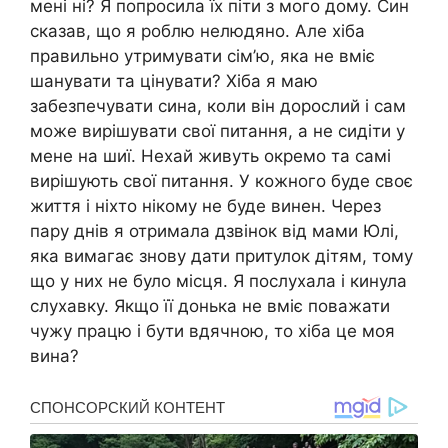
мені ні? Я попросила їх піти з мого дому. Син
сказав, що я роблю нелюдяно. Але хіба
правильно утримувати сім’ю, яка не вміє
шанувати та цінувати? Хіба я маю
забезпечувати сина, коли він дорослий і сам
може вирішувати свої питання, а не сидіти у
мене на шиї. Нехай живуть окремо та самі
вирішують свої питання. У кожного буде своє
життя і ніхто нікому не буде винен. Через
пару днів я отримала дзвінок від мами Юлі,
яка вимагає знову дати притулок дітям, тому
що у них не було місця. Я послухала і кинула
слухавку. Якщо її донька не вміє поважати
чужу працю і бути вдячною, то хіба це моя
вина?