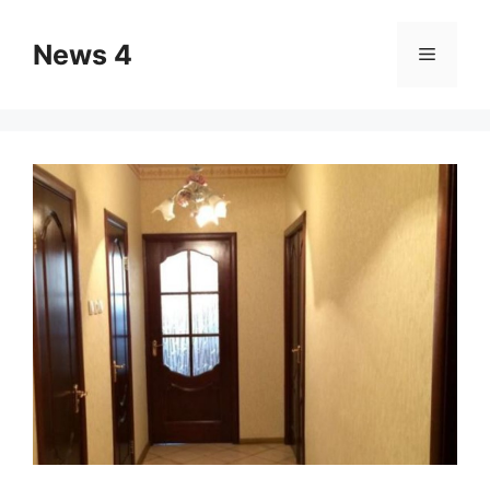
Skip
to
News 4
Menu
content