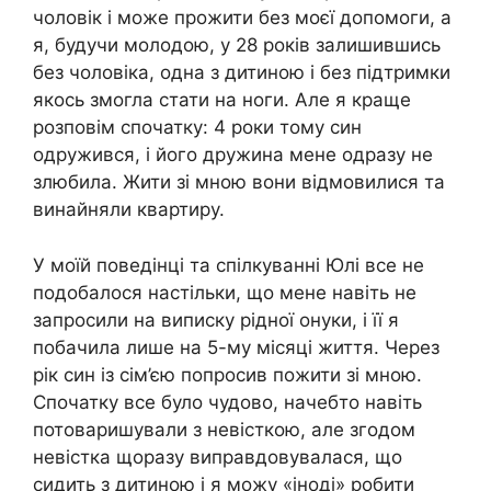
чоловік і може прожити без моєї допомоги, а
я, будучи молодою, у 28 років залишившись
без чоловіка, одна з дитиною і без підтримки
якось змогла стати на ноги. Але я краще
розповім спочатку: 4 роки тому син
одружився, і його дружина мене одразу не
злюбила. Жити зі мною вони відмовилися та
винайняли квартиру.
У моїй поведінці та спілкуванні Юлі все не
подобалося настільки, що мене навіть не
запросили на виписку рідної онуки, і її я
побачила лише на 5-му місяці життя. Через
рік син із сім’єю попросив пожити зі мною.
Спочатку все було чудово, начебто навіть
потоваришували з невісткою, але згодом
невістка щоразу виправдовувалася, що
сидить з дитиною і я можу «іноді» робити