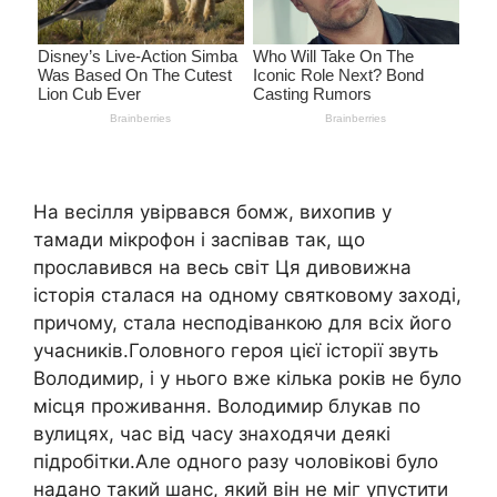
На весілля увірвався бомж, вихопив у
тамади мікрофон і заспівав так, що
прославився на весь світ Ця дивовижна
історія сталася на одному святковому заході,
причому, стала несподіванкою для всіх його
учасників.Головного героя цієї історії звуть
Володимир, і у нього вже кілька років не було
місця проживання. Володимир блукав по
вулицях, час від часу знаходячи деякі
підробітки.Але одного разу чоловікові було
надано такий шанс, який він не міг упустити