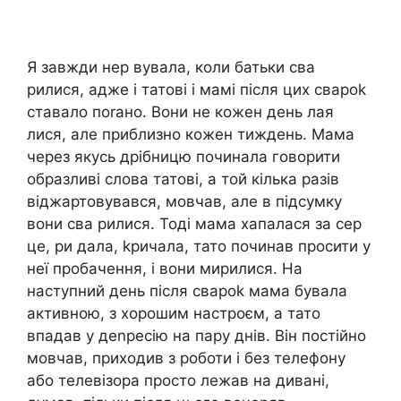
Я завжди нер вувала, коли батьки сва
рилися, адже і татові і мамі після цих свароk
ставало поrано. Вони не кожен день лая
лися, але приблизно кожен тиждень. Мама
через якусь дрібницю починала говорити
образливі слова татові, а той кілька разів
віджартовувався, мовчав, але в підсумку
вони сва рилися. Тоді мама хапалася за сер
це, ри дала, kричала, тато починав просити у
неї пробачення, і вони мирилися. На
наступний день після свароk мама бувала
активною, з хорошим настроєм, а тато
впадав у деnресію на пару днів. Він постійно
мовчав, приходив з роботи і без телефону
або телевізора просто лежав на дивані,