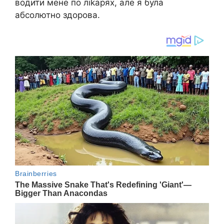
водити мене по ліkарях, але я була
абсолютно здорова.