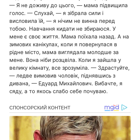
— Я не доживу до цього, — мама підвищила
голос. — Слухай, — я зібрала сили і
висловила їй, — я нічим не винна перед
тобою. Навчання кидати не збираюся. У
мене є своє життя. Мама поїхала назад. А на
зимових канікулах, коли я повернулася в
рідне місто, мама виглядала молодше за
мене. Вона ніби розцвіла. Коли я зайшла у
велику кімнату, все зрозуміла. — Здрастуйте,
— ледве вимовив чоловік, піднявшись з
дивана, — Едуард Михайлович. Вибачте, я
сяду, а то якось слабо себе почуваю.