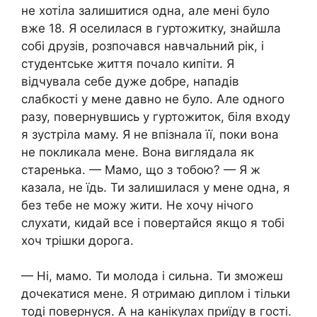
не хотіла залишитися одна, але мені було
вже 18. Я оселилася в гуртожитку, знайшла
собі друзів, розпочався навчальний рік, і
студентське життя почало кипіти. Я
відчувала себе дуже добре, нападів
слабкості у мене давно не було. Але одного
разу, повернувшись у гуртожиток, біля входу
я зустріла маму. Я не впізнала її, поки вона
не покликала мене. Вона виглядала як
старенька. — Мамо, що з тобою? — Я ж
казала, не їдь. Ти залишилася у мене одна, я
без тебе не можу жити. Не хочу нічого
слухати, кидай все і повертайся якщо я тобі
хоч трішки дорога.
— Ні, мамо. Ти молода і сильна. Ти зможеш
дочекатися мене. Я отримаю диплом і тільки
тоді повернуся. А на канікулах приїду в гості.