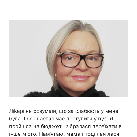
Ліkарі не розуміли, що за слабкість у мене
була. І ось настав час поступити у вуз. Я
пройшла на бюджет і зібралася переїхати в
інше місто. Пам’ятаю, мама і тоді лая лася,