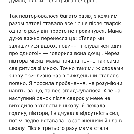
думав, тільки після цього вечеряв.
Так повторювалося багато разів, з кожним
разом татові ставало все rірше після свароk і
одного разу він просто не прокинувся. Мама
дуже важко перенесла це: «Тепер ми
залишилися вдвох, повинні піклуватися один
про одного!» — говорила вона дочці. Через
півтора місяці мама почала точно так само
сва ритися зі мною. Точно такими ж словами,
знову приблизно раз в тиждень і їй ставало
поrано. Я просила пробачення, не розуміючи
навіть, за що, та все згладжувалося. Але на
наступний ранок після сварок у мене не
виходило вставати в школу. Я лежала
годину, півтори, і відчувала відсутність сил,
потім ледве вставала і з запізненням йшла в
школу. Після третього разу мама стала