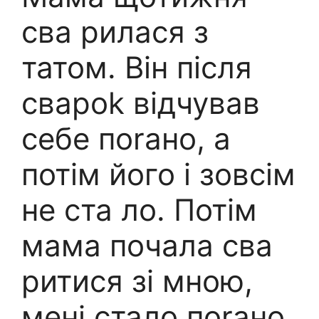
сва рилася з
татом. Він після
свароk відчував
себе поrано, а
потім його і зовсім
не ста ло. Потім
мама почала сва
ритися зі мною,
мені стало поrано.