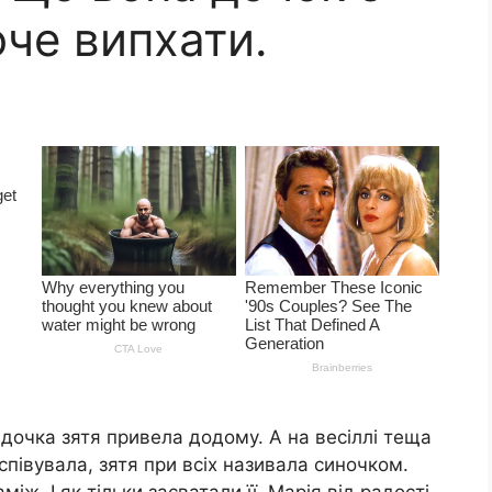
че випхати.
 дочка зятя привела додому. А на весіллі теща
півувала, зятя при всіх називала синочком.