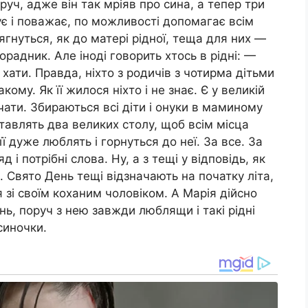
уч, адже він так мріяв про сина, а тепер три
ує і поважає, по можливості допомагає всім
ягнуться, як до матері рідної, теща для них —
радник. Але іноді говорить хтось в рідні: —
хати. Правда, ніхто з родичів з чотирма дітьми
кому. Як її жилося ніхто і не знає. Є у великій
чати. Збираються всі діти і онуки в маминому
 ставлять два великих столу, щоб всім місца
її дуже люблять і горнуться до неї. За все. За
 і потрібні слова. Ну, а з тещі у відповідь, як
. Свято День тещі відзначають на початку літа,
 зі своїм коханим чоловіком. А Марія дійсно
ь, поруч з нею завжди люблящи і такі рідні
 синочки.