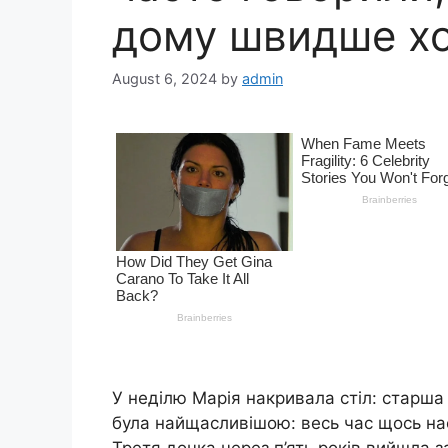
дому швидше хо
August 6, 2024
by
admin
У неділю Марія накривала стіл: старша
була найщасливішою: весь час щось нас