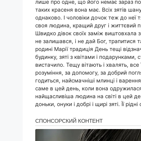
лише про одне, що його немає зараз пор
таких красеня вона має. Всіх зятів шан
однаково. І чоловіки дочок теж до неї т
своя людина, кращий друг і життєвий по
Швидко дівок своїх заміж виштовхала з 
не залишався, і не дай Бог, трапитися та
родині Марії традиція День тещі відзна
будинку, зяті з квітами і подарунками,
вистачило. Тещу вітають і хвалять, все 
розуміння, за допомогу, за добрий погляд
годиться, найсмачніші млинці і варення
саме в цей день, коли вона одружилася
найщасливіша людина на світі в цей ден
доньки, онуки і добрі і щирі зяті. Її рідні