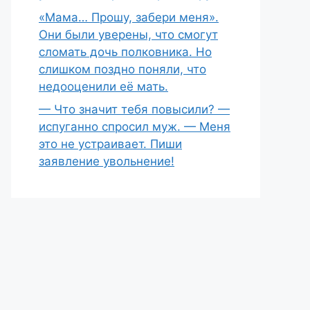
«Мама… Прошу, забери меня».
Они были уверены, что смогут
сломать дочь полковника. Но
слишком поздно поняли, что
недооценили её мать.
— Что значит тебя повысили? —
испуганно спросил муж. — Меня
это не устраивает. Пиши
заявление увольнение!