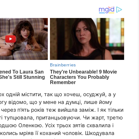
ох одній містити, так що хочеш, осуджуй, а у
огу відомо, що у мене на думці, лише йому
ерез п’ять років теж вийшла заміж. І як тільки
наті тупцювала, пританцьовуючи. Чи жарт, третю
дшою Оленкою. Усіх трьох зятів схвалила і
 колись мріяв її коханий чоловік. Шкодувала