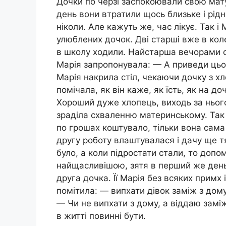
Дочки по черзі заспокоювали свою мату
день вони втратили щось близьке і рідн
ніколи. Але кажуть же, час лікує. Так і
улюблених дочок. Дві старші вже в ко
в школу ходили. Найстарша вечорами ст
Марія запропонувала: — А приведи цьо
Марія накрила стіл, чекаючи дочку з хл
помічала, як він каже, як їсть, як на до
Хороший дуже хлопець, виходь за нього
зраділа схваленню материнському. Так 
по грошах коштувало, тільки вона сама 
другу роботу влаштувалася і дачу ще 
було, а коли підростати стали, то допом
найщасливішою, зятя в перший же день 
друга дочка. Її Марія без всяких примх
помітила: — випхати дівок заміж з дому
— Чи не випхати з дому, а віддаю замі
в житті повинні бути.