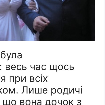
 була
 весь час щось
я при всіх
ком. Лише родичі
 що вона дочок з