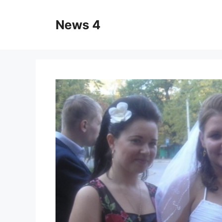
Skip
to
News 4
content