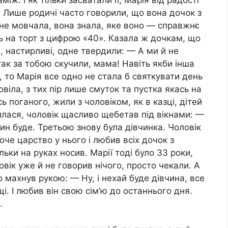
іж. І як тільки засватали її, Марія від радості
 Лише родичі часто говорили, що вона дочок з
не мовчала, вона знала, яке воно — справжнє
ь на торт з цифрою «40». Казала ж дочкам, що
, настирливі, одне твердили: — А ми й не
ак за тобою скучили, мама! Навіть якби інша
, то Марія все одно не стала б святкувати день
віла, з тих пір лише смуток та пустка якась на
ь поганого, жили з чоловіком, як в казці, дітей
илася, чоловік щасливо щебетав під вікнами: —
син буде. Третьою знову була дівчинка. Чоловік
оче царство у нього і любив всіх дочок з
ільки на руках носив. Марії тоді було 33 роки,
вік уже й не говорив нічого, просто чекали. А
о махнув рукою: — Ну, і нехай буде дівчина, все
і. І любив він свою сім’ю до останнього дня.
.