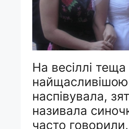
На весіллі теща
найщасливішою:
наспівувала, зят
називала синоч
часто говорили,