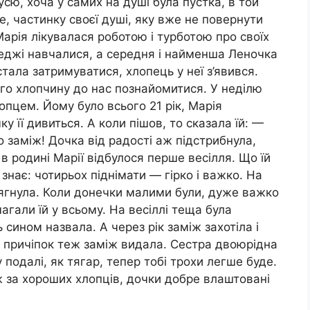
сю, хоча у самих на душі була пустка, в той
е, частинку своєї душі, яку вже не повернути
 Марія лікувалася роботою і турботою про своїх
леджі навчалися, а середня і найменша Леночка
ала затримуватися, хлопець у неї з’явився.
го хлопчину до нас познайомитися. У неділю
опцем. Йому було всього 21 рік, Марія
чку її дивиться. А коли пішов, то сказала їй: —
 заміж! Дочка від радості аж підстрибнула,
в родині Марії відбулося перше весілля. Що їй
знає: чотирьох піднімати — гірко і важко. На
тягнула. Коли донечки малими були, дуже важко
агали їй у всьому. На весіллі теща була
сином назвала. А через рік заміж захотіла і
 і причіпок теж заміж видала. Сестра двоюрідна
 подалі, як тягар, тепер тобі трохи легше буде.
ж за хороших хлопців, дочки добре влаштовані