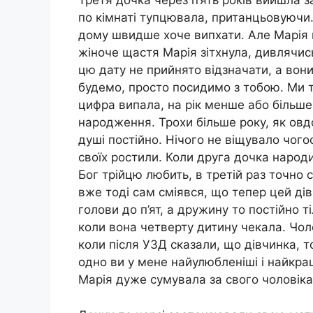
Третя дочка через п’ять років вийшла зам
по кімнаті тупцювала, пританцьовуючи.
дому швидше хоче випхати. Але Марія 
жіноче щастя Марія зітхнула, дивлячис
цю дату не прийнято відзначати, а вони
будемо, просто посидимо з тобою. Ми т
цифра випала, на рік менше або більше
народження. Трохи більше року, як овдо
душі постійно. Нічого не віщувало чогос
своїх ростили. Коли друга дочка народ
Бог трійцю любить, в третій раз точно 
вже тоді сам сміявся, що тепер цей дів
голови до п’ят, а дружину то постійно т
коли вона четверту дитину чекала. Чоло
коли після УЗД сказали, що дівчинка, т
одно ви у мене найулюбленіші і найкращ
Марія дуже сумувала за свого чоловіка