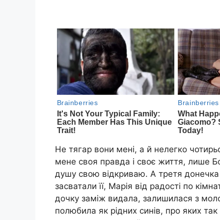
Не тягар вони мені, а й нелегко чотирь
мене своя правда і своє життя, лише Б
душу свою відкриваю. А третя донечка ч
засватали її, Марія від радості по кім
дочку заміж видала, залишилася з моло
полюбила як рідних синів, про яких так