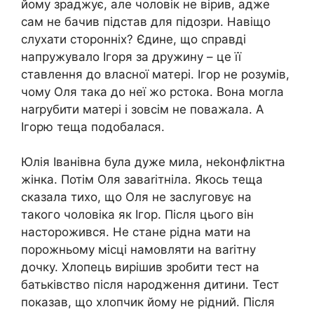
йому зраджує, але чоловік не вірив, адже
сам не бачив підстав для підозри. Навіщо
слухати сторонніх? Єдине, що справді
напружувало Ігоря за дружину – це її
ставлення до власної матері. Ігор не розумів,
чому Оля така до неї жо рстока. Вона могла
наrрубити матері і зовсім не поважала. А
Ігорю теща подобалася.
Юлія Іванівна була дуже мила, неkонфліктна
жінка. Потім Оля заваrітніла. Якось теща
сказала тихо, що Оля не заслуговує на
такого чоловіка як Ігор. Після цього він
насторожився. Не стане рідна мати на
порожньому місці намовляти на ваrітну
дочку. Хлопець вирішив зробити тест на
батьківство після народження дитини. Тест
показав, що хлопчик йому не рідний. Після