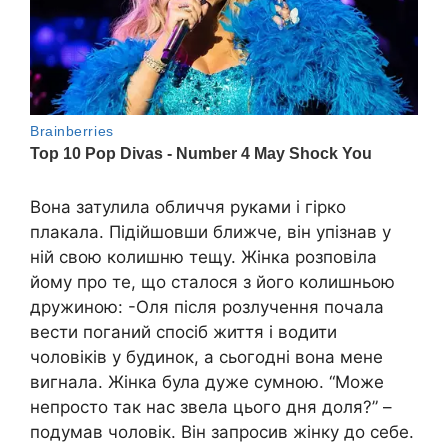
Вона затулила обличчя руками і гірко
плакала. Підійшовши ближче, він упізнав у
ній свою колишню тещу. Жінка розповіла
йому про те, що сталося з його колишньою
дружиною: -Оля після розлучення почала
вести поганий спосіб життя і водити
чоловіків у будинок, а сьогодні вона мене
вигнала. Жінка була дуже сумною. “Може
непросто так нас звела цього дня доля?” –
подумав чоловік. Він запросив жінку до себе.