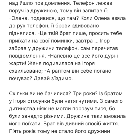
надійшло повідомлення. Телефон лежав
поруч із дружиною, тому він запитав її:
-Олена, подивися, що там? Коли Олена взяла
до рук телефон, її брови здивовано
піднялися. -Це твій брат пише, просить тебе
приїхати на свої поминки, завтра … Ігор
забрав у дружини телефон, сам перечитав
повідомлення. -Напевно це все його дурні
жарти! Женя подивилася на Ігоря
схвильовано; -А раптом він себе погано
почуває? Давай з’їздимо.
Скільки ви не бачилися? Три роки? Із братом
у Ігоря стосунки були натягнутими. З самого
дитинства ніяк не могли порозумітися, бо
були занадто різними. Дружина таки вмовила
його поїхати. Брат вів дивний спосіб життя.
П’ять років тому не стало його дружини