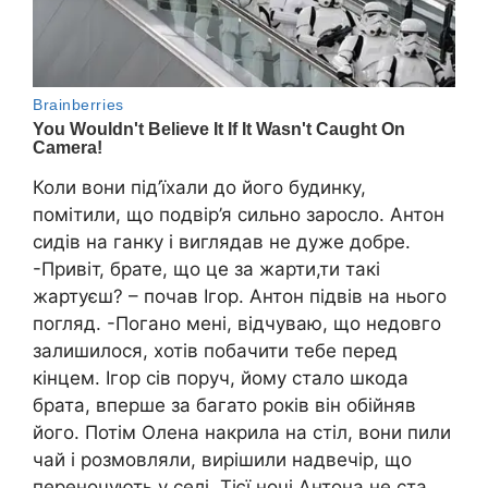
Коли вони під’їхали до його будинку,
помітили, що подвір’я сильно заросло. Антон
сидів на ганку і виглядав не дуже добре.
-Привіт, брате, що це за жарти,ти такі
жартуєш? – почав Ігор. Антон підвів на нього
погляд. -Погано мені, відчуваю, що недовго
залишилося, хотів побачити тебе перед
кінцем. Ігор сів поруч, йому стало шкода
брата, вперше за багато років він обійняв
його. Потім Олена накрила на стіл, вони пили
чай і розмовляли, вирішили надвечір, що
переночують у селі. Тієї ночі Антона не ста