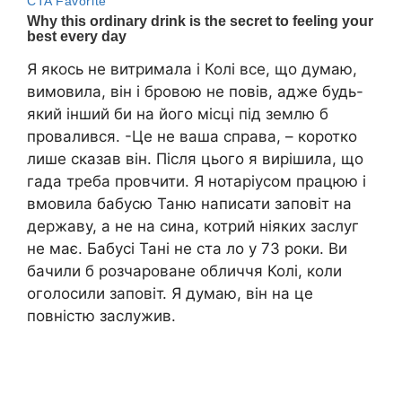
Я якось не витримала і Колі все, що думаю,
вимовила, він і бровою не повів, адже будь-
який інший би на його місці під землю б
провалився. -Це не ваша справа, – коротко
лише сказав він. Після цього я вирішила, що
гада треба провчити. Я нотаріусом працюю і
вмовила бабусю Таню написати заповіт на
державу, а не на сина, котрий ніяких заслуг
не має. Бабусі Тані не ста ло у 73 роки. Ви
бачили б розчароване обличчя Колі, коли
оголосили заповіт. Я думаю, він на це
повністю заслужив.