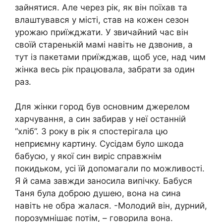
зайнятися. Але через рік, як він поїхав та
влаштувався у місті, став на кожен сезон
урожаю приїжджати. У звичайний час він
своїй старенькій мамі навіть не дзвонив, а
тут із пакетами приїжджав, щоб усе, над чим
жінка весь рік працювала, забрати за один
раз.
Для жінки город був основним джерелом
харчування, а син забирав у неї останній
“хліб”. З року в рік я спостерігала цю
неприємну картину. Сусідам було шкода
бабусю, у якої син виріс справжнім
покидьком, усі їй допомагали по можливості.
Я й сама завжди заносила випічку. Бабуся
Таня була доброю душею, вона на сина
навіть не обра жалася. -Молодий він, дурний,
порозумнішає потім, – говорила вона.