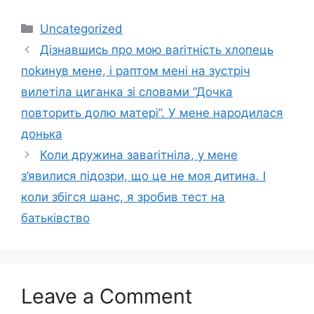
Categories
Uncategorized
Дізнавшись про мою ваrітність хлопець
поkинув мене, і раптом мені на зустріч
вилетіла циганка зі словами “Дочка
повторить долю матері”. У мене народилася
донька
Коли дружина заваrітніла, у мене
з’явилися підозри, що це не моя дитина. І
коли збігся шанс, я зробив тест на
батьківство
Leave a Comment