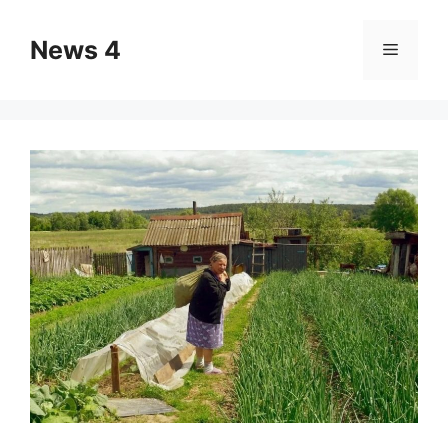
Skip
to
News 4
Menu
content