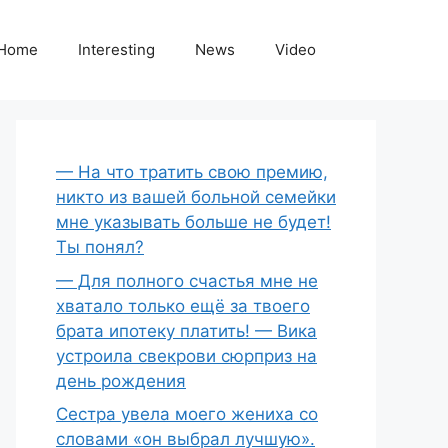
Home
Interesting
News
Video
— На что тратить свою премию,
никто из вашей больной семейки
мне указывать больше не будет!
Ты понял?
— Для полного счастья мне не
хватало только ещё за твоего
брата ипотеку платить! — Вика
устроила свекрови сюрприз на
день рождения
Сестра увела моего жениха со
словами «он выбрал лучшую».