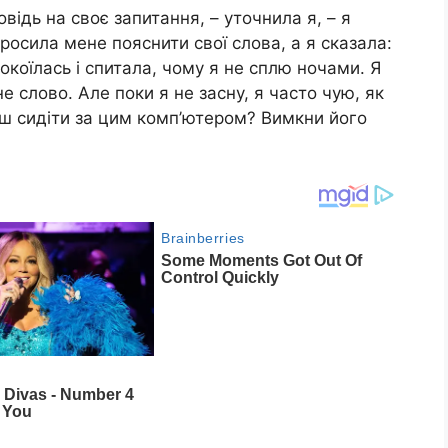
відь на своє запитання, – уточнила я, – я
осила мене пояснити свої слова, а я сказала:
покоїлась і спитала, чому я не сплю ночами. Я
не слово. Але поки я не засну, я часто чую, як
еш сидіти за цим комп’ютером? Вимкни його