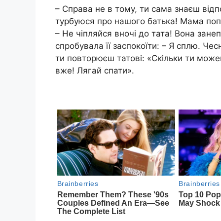
– Справа не в тому, ти сама знаєш відпо
турбуюся про нашого батька! Мама попр
– Не чіпляйся вночі до тата! Вона зане
спробувала її заспокоїти: – Я сплю. Чес
ти повторюєш татові: «Скільки ти мож
вже! Лягай спати».