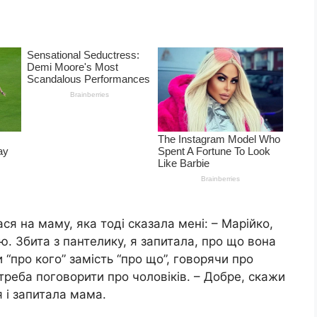
ся на маму, яка тоді сказала мені: – Марійко,
ю. Збита з пантелику, я запитала, про що вона
 “про кого” замість “про що”, говорячи про
треба поговорити про чоловіків. – Добре, скажи
 і запитала мама.