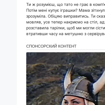
Ти ж розумієш, що тато не грає в комп’
Потім мені купує іграшки? Мама зітхнул
зрозуміла. Обіцяю виправитись. Ти сказ
мовляв, усе тепер накриємо на стіл, а
розставила тарілки, щоб ми могли сісти
втративши часу на метушню з сервірув