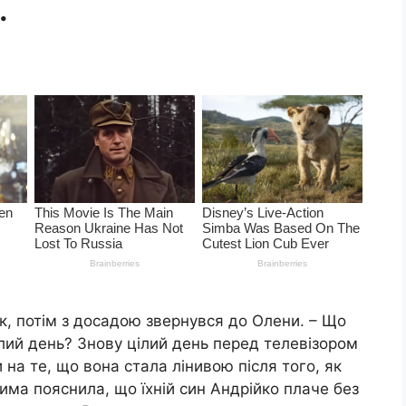
.
к, потім з досадою звернувся до Олени. – Що
лий день? Знову цілий день перед телевізором
на те, що вона стала лінивою після того, як
има пояснила, що їхній син Андрійко плаче без