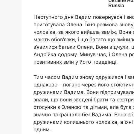
Наступного дня Вадим повернувся і зн
приготувала Олена. Їхня розмова знов
чоловіка, за якого вийшла заміж. Вона
мають обов’язки, і що багато що зміни
з’явилися батьки Олени. Вони відчули, щ
Андрійка додому. Минув час, і Олена 
позитивних змін у його поведінці.
Тим часом Вадим знову одружився і за
однаково – погано через його егоїстич
дружинами Вадима. Вони підтримували о
знали, що вони зведені брати та сестр
стосунки з Оленою та дітьми, але була 
значно покращало без Вадима. Вона зб
дружинами колишнього чоловіка, а їхні 
одним.