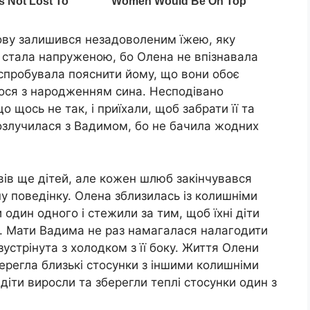
ову залишився незадоволеним їжею, яку
у стала напруженою, бо Олена не впізнавала
 спробувала пояснити йому, що вони обоє
лося з народженням сина. Несподівано
о щось не так, і приїхали, щоб забрати її та
розлучилася з Вадимом, бо не бачила жодних
вів ще дітей, але кожен шлюб закінчувався
ну поведінку. Олена зблизилась із колишніми
дин одного і стежили за тим, щоб їхні діти
и. Мати Вадима не раз намагалася налагодити
зустрінута з холодком з її боку. Життя Олени
ерегла близькі стосунки з іншими колишніми
діти виросли та зберегли теплі стосунки один з