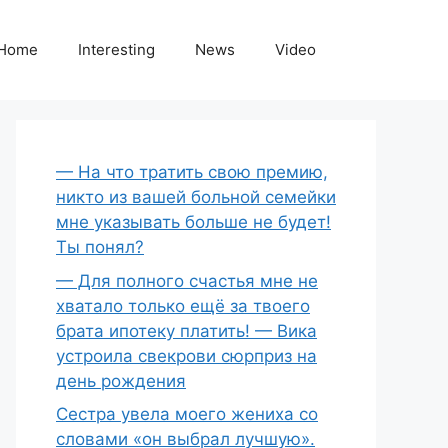
Home
Interesting
News
Video
— На что тратить свою премию,
никто из вашей больной семейки
мне указывать больше не будет!
Ты понял?
— Для полного счастья мне не
хватало только ещё за твоего
брата ипотеку платить! — Вика
устроила свекрови сюрприз на
день рождения
Сестра увела моего жениха со
словами «он выбрал лучшую».