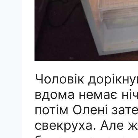
Чоловік дорікну
вдома немає нічо
потім Олені зат
свекруха. Але ж