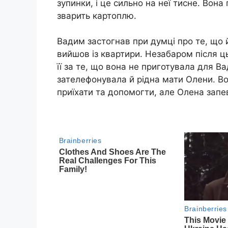
зупинки, і це сильно на неї тисне. Вон
зварить картоплю.
Вадим застогнав при думці про те, що 
вийшов із квартири. Незабаром після ц
її за те, що вона не приготувала для В
зателефонувала й рідна мати Олени. Во
приїхати та допомогти, але Олена запев