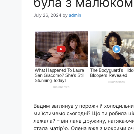
була з малюком
July 26, 2024
by
admin
Вадим заглянув у порожній холодильни
ми їстимемо сьогодні? Що ти робила ці
лежала? – він лаяв дружину, натякаючи 
стала матір’ю. Олена вже з мокрими оч