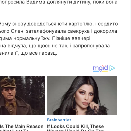
а попросила Вадима доглянути дитину, поки вона
йому знову доведеться їсти картоплю, і сердито
ього Олені зателефонувала свекруха і докорила
адима нормальну їжу. Пізніше ввечері
на відчула, що щось не так, і запропонувала
нила її, що все гаразд.