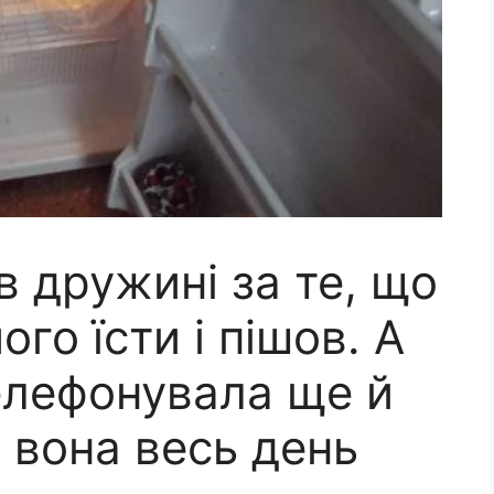
в дружині за те, що
го їсти і пішов. А
елефонувала ще й
 вона весь день