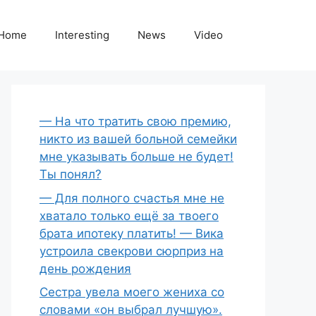
Home
Interesting
News
Video
— На что тратить свою премию,
никто из вашей больной семейки
мне указывать больше не будет!
Ты понял?
— Для полного счастья мне не
хватало только ещё за твоего
брата ипотеку платить! — Вика
устроила свекрови сюрприз на
день рождения
Сестра увела моего жениха со
словами «он выбрал лучшую».