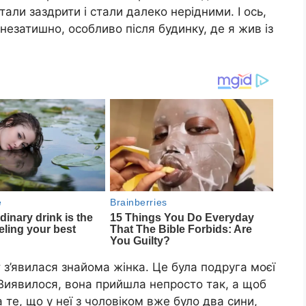
тали заздрити і стали далеко нерідними. І ось,
незатишно, особливо після будинку, де я жив із
іт з’явилася знайома жінка. Це була подруга моєї
. Виявилося, вона прийшла непросто так, а щоб
те, що у неї з чоловіком вже було два сини,