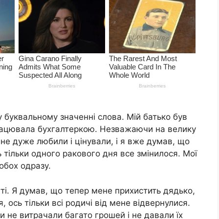
у буквальному значенні слова. Мій батько був
рацювала бухгалтеркою. Незважаючи на велику
мене дуже любили і цінували, і я вже думав, що
 тільки одного ракового дня все змінилося. Мої
 обох одразу.
тті. Я думав, що тепер мене прихистить дядько,
ся, ось тільки всі родичі від мене відвернулися.
ки не витрачали багато грошей і не давали їх