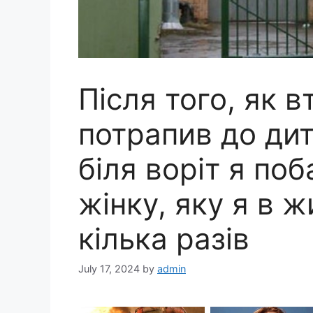
Після того, як в
потрапив до дит
біля воріт я по
жінку, яку я в 
кілька разів
July 17, 2024
by
admin