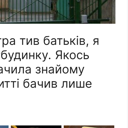
тра тив батьків, я
будинку. Якось
бачила знайому
житті бачив лише