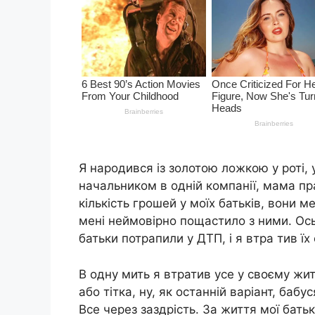
Я народився із золотою ложкою у роті, 
начальником в одній компанії, мама п
кількість грошей у моїх батьків, вони 
мені неймовірно пощастило з ними. Ось
батьки потрапили у ДТП, і я втра тив їх
В одну мить я втратив усе у своєму жи
або тітка, ну, як останній варіант, бабу
Все через заздрість. За життя мої бать