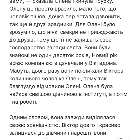
вами, — сказала Олена і кинула трубку.
Олену це просто вразило, мало того, що
чоловік пішов, дочка пер естала дзвонити,
так ще й друзі зрадники. Для Олені було
зрозуміло, що ніякі свекри не приїжджають
до друзів, тому що ті не залишать своє
господарство заради свята. Вони були
знайомі не один десяток років, Новий рік
всією компанією відзначали у Вікі вдома.
Мабуть, цього разу вони покликали Віктора-
колишнього чоловіка Олені, тому так
безглуздо відмовили Олені. Олена була
найкра сивішою дівчиною в інституті, а потім
і на роботі.
Одним словом, вона завжди виділялася
своєю зовнішністю. Віктор довго і красиво
залицявся до дівчини і нарешті-вони