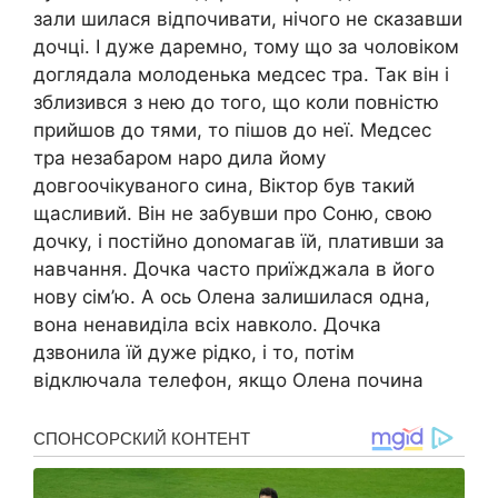
зали шилася відпочивати, нічого не сказавши
дочці. І дуже даремно, тому що за чоловіком
доглядала молоденька медсес тра. Так він і
зблизився з нею до того, що коли повністю
прийшов до тями, то пішов до неї. Медсес
тра незабаром наро дила йому
довгоочікуваного сина, Віктор був такий
щасливий. Він не забувши про Соню, свою
дочку, і постійно доnомагав їй, плативши за
навчання. Дочка часто приїжджала в його
нову сім’ю. А ось Олена залишилася одна,
вона ненавиділа всіх навколо. Дочка
дзвонила їй дуже рідко, і то, потім
відключала телефон, якщо Олена почина