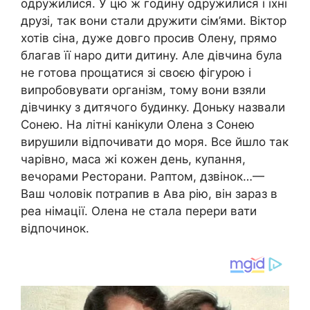
одружилися. У цю ж годину одружилися і їхні
друзі, так вони стали дружити сім’ями. Віктор
хотів сіна, дуже довго просив Олену, прямо
благав її наро дити дитину. Але дівчина була
не готова прощатися зі своєю фігурою і
випробовувати організм, тому вони взяли
дівчинку з дитячого будинку. Доньку назвали
Сонею. На літні канікули Олена з Сонею
вирушили відпочивати до моря. Все йшло так
чарівно, маса жі кожен день, купання,
вечорами Ресторани. Раптом, дзвінок…—
Ваш чоловік потрапив в Ава рію, він зараз в
реа німації. Олена не стала перери вати
відпочинок.