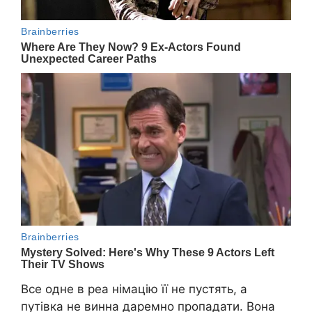
Все одне в реа німацію її не пустять, а
путівка не винна даремно пропадати. Вона