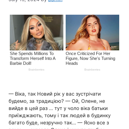
— Віка, так Новий рік у вас зустрічати
будемо, за традицією? — Ой, Олене, не
вийде в цей раз … тут у чоло віка батьки
приїжджають, тому і так людей в будинку
багато буде, незручно так… — Ясно все з