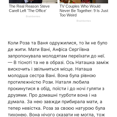
Коли Роза та Ваня одружилися, то їм не було
де жити. Мати Вані, Анфіса Сергіївна
запропонувала молодятам переїхати до неї.
— В тісноті та не в образі. Ось Наташка заміж
вискочить і звільниться місце. Наташа
молодша сестра Вані. Вона була рівною
протилежністю Рози. Наталя любила
прокинутися в обід, поїсти і до ночі гуляти з
друзями. Про домашні турботи вона і на
думала. За нею завжди прибирала мати, а
тепер невістка. Роза за своєю натурою була
тихонею. Вона нічого сказати не могла, тож