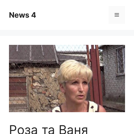
Skip
to
News 4
Menu
content
Роза та Ваня