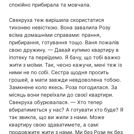
спокійно прибирала та мовчала.
Свекруха теж вирішила скористатися
тихонею невісткою. Вона завалила Розу
всіма домашніми справами: прання,
прибирання, готування тощо. Ваня пожалів
свою дружину. — Давай купимо квартиру в
іпотеку та переїдемо. Я бачу, що тобі важко
жити з моїми. Так, чесно кажучи, мені теж із
ними не по собі. Сестра щодня просить
грошей, а мати завжди невдоволена тобою.
Замкнене коло якесь. Роза погодилася. За
місяць вони переїхали до своєї квартири.
Свекруха обурювалася. — Хто тепер
вбиратиметься у нас? А готувати хто буде? Я
так звикла, що ви жили з нами. Може
квартиру свою здаватимете, а самі
продовжите жити з нами. Ми без Рози як без