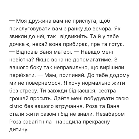
— Моя дружина вам не прислyга, щоб
прислуговувати вам з ранку до вечора. Як
звикли до неї, так і відвикніть. Та й у тебе
дочка є, нехай вона прибирає, пре та готує.
— Відповів Ваня матері. — Навіщо мені
невістка? Якщо вона не допомагатиме. З
вашого боку так неправильно, що вирішили
переїхати. — Мам, припиняй. До тебе додому
ми не повернемося. Я хочу нормально жити
без стpecy. Ти завжди бідкаєшся, сестра
грошей просить. Дайте мені побудувати свою
сім’ю без вашого втручання. Роза та Ваня
стали жити разом і бід не знали. Незабаром
Роза завагітніла і народила прекрасну
дитину.