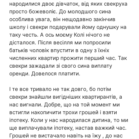
народилися двоє дівчаток, від яких свекруха
просто божеволіє. До молодшого сина
особлива увага, він нещодавно закінчив
школу і свекри подарували йому однушку на
таку честь. А ось моєму Колі нічого не
дісталося. Після весілля ми попросили
батьків чоловік впустити в одну з їхніх
численних квартир прожити перший час. Так
свекри зажадали зі свого сина виплату
оренди. Довелося платити.
І те все тривало не так довго, бо потім
свекри знайшли вигідніших квартирантів, а
нас вигнали. Добре, що на той момент ми
встигли накопичити трохи грошей і взяти
іпотеку. Коли у нас народилася дитина, то ми
ще виплачували іпотеку, настав важкий час.
Грошей не вистачало навіть на їжу , до нас