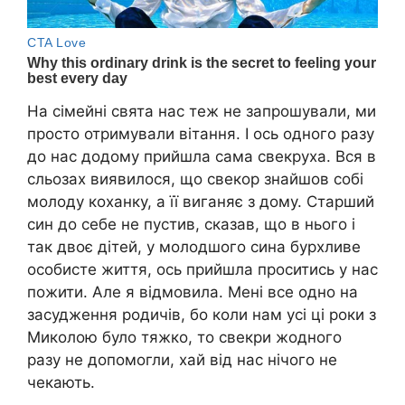
На сімейні свята нас теж не запрошували, ми
просто отримували вітання. І ось одного разу
до нас додому прийшла сама свекруха. Вся в
сльозах виявилося, що свекор знайшов собі
молоду коханку, а її виганяє з дому. Старший
син до себе не пустив, сказав, що в нього і
так двоє дітей, у молодшого сина бурхливе
особисте життя, ось прийшла проситись у нас
пожити. Але я відмовила. Мені все одно на
засудження родичів, бо коли нам усі ці роки з
Миколою було тяжко, то свекри жодного
разу не допомогли, хай від нас нічого не
чекають.