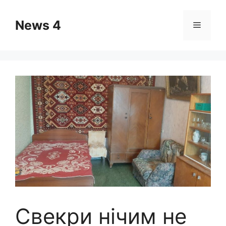
Skip
to
News 4
Menu
content
Свекри нічим не