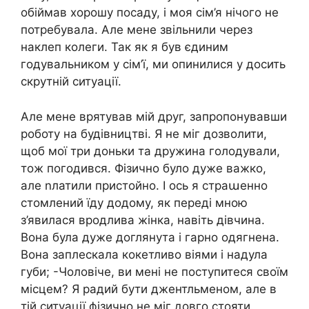
обіймав хорошу посаду, і моя сім’я нічого не
потребувала. Але мене звільнили через
наклеп колеги. Так як я був єдиним
годувальником у сім’ї, ми опинилися у досить
скрутній ситуації.
Але мене врятував мій друг, запропонувавши
роботу на будівництві. Я не міг дозволити,
щоб мої три доньки та дружина голодували,
тож погодився. Фізично було дуже важко,
але nлатили пристойно. І ось я страաенно
стомлений їду додому, як переді мною
з’явилася вродлива жінка, навіть дівчина.
Вона була дуже доглянута і гарно одягнена.
Вона заплескала кокетливо віями і надула
губи; -Чоловіче, ви мені не поступитеся своїм
місцем? Я радий бути джентльменом, але в
тій ситуації фізично не міг довго стояти.