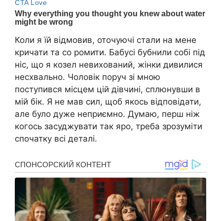
Коли я їй відмовив, оточуючі стали на мене
кричати та со ромити. Бабусі бубнили собі під
ніс, що я козел невихований, жінки дивилися
несхвально. Чоловік поруч зі мною
поступився місцем цій дівчині, сплюнувши в
мій бік. Я не мав сил, щоб якось відповідати,
але було дуже неприємно. Думаю, перш ніж
когось засуджувати так яро, треба зрозуміти
спочатку всі деталі.