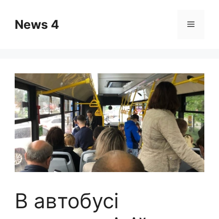
Skip
to
News 4
Menu
content
В автобусі