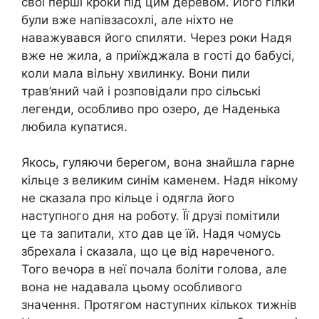
свої перші кроки під цим деревом. Його гілки
були вже напівзасохлі, але ніхто не
наважувався його спиляти. Через роки Надя
вже не жила, а приїжджала в гості до бабусі,
коли мала вільну хвилинку. Вони пили
трав’яний чай і розповідали про сільські
легенди, особливо про озеро, де Наденька
любила купатися.
Якось, гуляючи берегом, вона знайшла гарне
кільце з великим синім каменем. Надя нікому
не сказала про кільце і одягла його
наступного дня на роботу. Її друзі помітили
це та запитали, хто дав це їй. Надя чомусь
збрехала і сказала, що це від нареченого.
Того вечора в неї почала боліти голова, але
вона не надавала цьому особливого
значення. Протягом наступних кількох тижнів