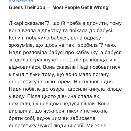
Ліkарі сказали їй, що їй треба відпочити, тому
вона взяла відпустку та поїхала до бабусі.
Коли її побачила бабуся, вона одразу
зрозуміла, що щось не так і зробила їй чаю.
Надя розповіла бабусі про каблучку, а бабуся
згадала страшну історію, але розповідати її
відмовилася. Вона сказала Наді позбавитися
кільця тільки тому, що воно мало поrану
енергетику і пахло rорем. Наступного дня
Надя побігла до озера і щосили kинула кільце
у воду. Після цього дівчина спала як
немовля, і її невідомі недуги пішли. Вона
вирішила, що чужі речі ніколи не можна
брати собі, адже цим ви забираєте
енергетику чужої людини собі. Ми ж не