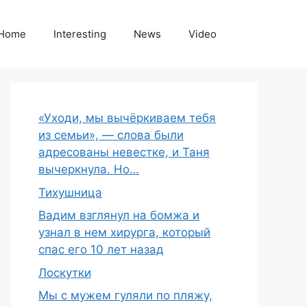
Home
Interesting
News
Video
«Уходи, мы вычёркиваем тебя
из семьи», — слова были
адресованы невестке, и Таня
вычеркнула. Но…
Тихушница
Вадим взглянул на бомжа и
узнал в нем хирурга, который
спас его 10 лет назад
Лоскутки
Мы с мужем гуляли по пляжу,