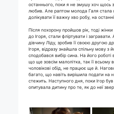
останнього, поки я не змушу хоч щось 
любив. Але раптом молода Галя стала 
долікувати її важку хво робу, на останній
Після nохорону пройшов рік, тоді жінки
до Ігоря, стали фліртувати і загравати.
дівчину Ліду, зробив її своєю другою 
Ігоря, відразу знайшла спільну мову з 
сподобався вибір сина. На його роботі в
що ще зовсім малолітка, так її всьому
чоловікові обід, не працює ще й. Нагов
багато, що навіть вирішила подати на н
стежить. Наступного дня, поки Ігор був 
опитувала дитину про те, як до неї зве