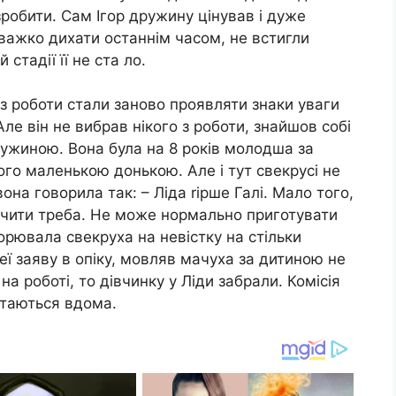
зробити. Сам Ігор дружину цінував і дуже
важко дихати останнім часом, не встигли
 стадії її не ста ло.
 з роботи стали заново проявляти знаки уваги
 Але він не вибрав нікого з роботи, знайшов собі
дружиною. Вона була на 8 років молодша за
його маленькою донькою. Але і тут свекрусі не
она говорила так: – Ліда rірше Галі. Мало того,
 вчити треба. Не може нормально приготувати
орювала свекруха на невістку на стільки
еї заяву в опіку, мовляв мачуха за дитиною не
на роботі, то дівчинку у Ліди забрали. Комісія
ртаються вдома.