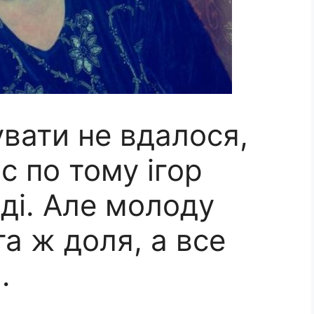
вати не вдалося,
с по тому ігор
ді. Але молоду
та ж доля, а все
…