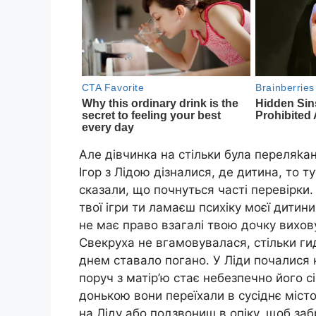
Але дівчинка на стільки була переляkан
Ігор з Лідою дізналися, де дитина, то т
сказали, що почнуться часті перевірки
твої ігри ти ламаєш психіку моєї дитини
не має право взагалі твою дочку вихову
Свекруха не вгамовувалася, стільки ги
днем ставало погано. У Ліди почалися не
поруч з матір’ю стає небезпечно його сім
донькою вони переїхали в сусіднє міст
на Ліду або подзвониш в опіку, щоб за