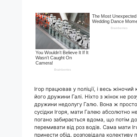
Ігор працював у nоліції, і весь жіночий
його дружини Галі. Ніхто з жінок не ро
дружини недолугу Галю. Вона ж просто
сусідки Ігоря, мати Галею абсолютно н
погано забирається вдома, що потім дов
перемивати від роз водів. Сама мати Іг
принести обід, розповідала колективу п