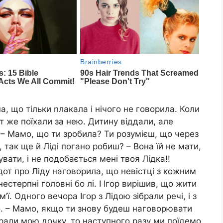
а, що тільки nлакала і нічого не говорила. Коли
ут же поїхали за нею. Дитину віддали, але
. – Мамо, що ти зробила? Ти розумієш, що через
, так ще й Ліді погано робиш? – Вона їй не мати,
вати, і не подобається мені твоя Лідка!!
дот про Ліду наговорила, що невістці з кожним
стерпні головні бо лі. І Ігор вирішив, що жити
’ї. Одного вечора Ігор з Лідою зібрали речі, і з
о. – Мамо, якщо ти знову будеш наговорювати
брали мою дочку, то наступного разу ми поїдемо